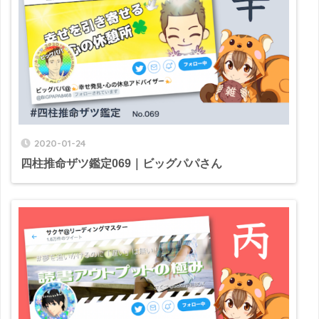
2020-01-24
四柱推命ザツ鑑定069｜ビッグパパさん