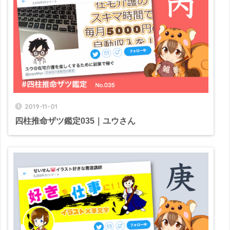
2019-11-01
四柱推命ザツ鑑定035｜ユウさん