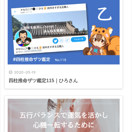
2020-05-19
四柱推命ザツ鑑定115｜ひろさん