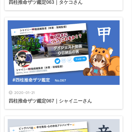
四柱推命ザツ鑑定063｜タケコさん
2020-01-21
四柱推命ザツ鑑定067｜シャイニーさん