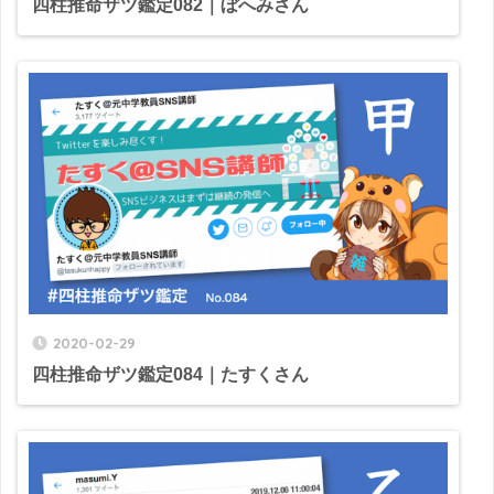
四柱推命ザツ鑑定082｜ぼへみさん
2020-02-29
四柱推命ザツ鑑定084｜たすくさん