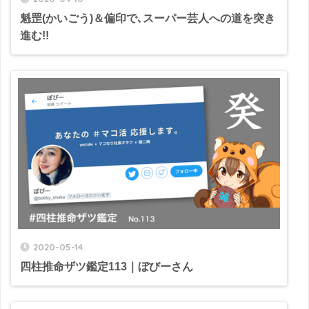
魁罡(かいごう)＆偏印で､スーパー芸人への道を突き
進む!!
2020-05-14
四柱推命ザツ鑑定113｜ぼびーさん