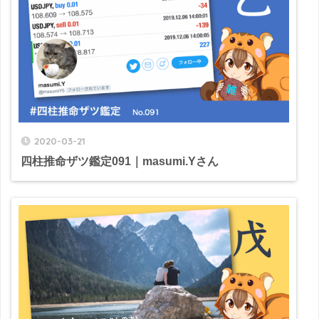
2020-03-21
四柱推命ザツ鑑定091｜masumi.Yさん