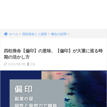
ホーム
四柱推命ミニ講座
概念の説明
四柱推命【偏印】の意味、【偏印】が大運に巡る時
期の活かし方
2021/05/05
2分