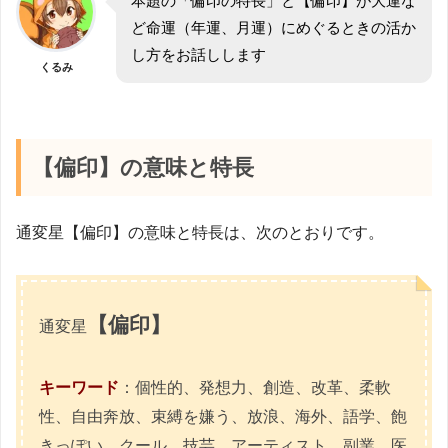
本題の「偏印の特長」と【偏印】が大運な
ど命運（年運、月運）にめぐるときの活か
し方をお話しします
くるみ
【偏印】の意味と特長
通変星【偏印】の意味と特長は、次のとおりです。
【偏印】
通変星
キーワード
：個性的、発想力、創造、改革、柔軟
性、自由奔放、束縛を嫌う、放浪、海外、語学、飽
きっぽい、クール、技芸、アーティスト、副業、医