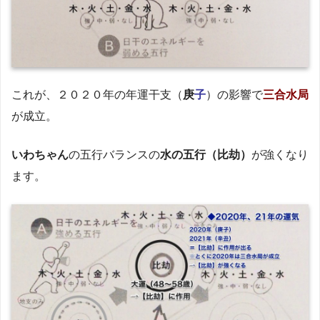
これが、２０２０年の年運干支（
庚
子
）の影響で
三合水局
が成立。
いわちゃん
の五行バランスの
水の五行（比劫）
が強くなり
ます。