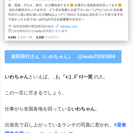
岩田和行さん（いわちゃん） @iwata70293959
いわちゃん
といえば、
_(┐「ε:)_ｽﾞｯｺ〜笑
の人。
この一言に尽きるでしょう。
仕事がら全国各地を回っている
いわちゃん
。
出張先で召し上がっているランチの写真に惹かれ、
#昼食