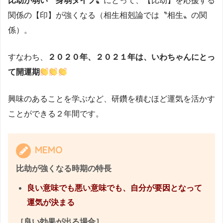
比劫が弱い〝身弱タイプ〟
にとって、【比劫】を応援する
関係の【印】が強くなる（相生相剋論では〝相生〟の関
係）。
すなわち、
２０２０年、２０２１年は、いわちゃんにとっ
て開運期
興味のあることを学ぶなど、研鑽を積むほど運気を活かす
ことができる２年間です。
MEMO
比劫が強くなる時期の特長
良い意味でも悪い意味でも、自分が要因となって
運気が決まる
［良い効果が出る場合］