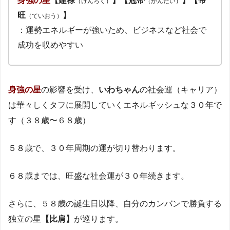
身強の星
【建禄
】【冠帯
】【帝
（けんろく）
（かんたい）
旺
】
（ていおう）
：運勢エネルギーが強いため、ビジネスなど社会で
成功を収めやすい
身強の星
の影響を受け、
いわちゃん
の社会運（キャリア）
は華々しくタフに展開していくエネルギッシュな３０年で
す（３８歳〜６８歳）
５８歳で、３０年周期の運が切り替わります。
６８歳までは、旺盛な社会運が３０年続きます。
さらに、５８歳の誕生日以降、自分のカンバンで勝負する
独立の星
【比肩】
が巡ります。