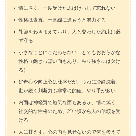
情に厚く、一度受けた恩はけっして忘れない
性格は素直、一直線に進もうと努力する
礼節をわきまえており、人と交わした約束は必
ず守る
小さなことにこだわらない、とてもおおらかな
性格（飽きっぽい面もあり、粘り強さには欠け
る）
好奇心や向上心は旺盛だが、つねに冷静沈着。
勘が鋭く判断力も非常に的確。やり手が多い
内面は神経質で短気な面もあるが、情に篤く、
社交的な性格のため、若い頃から人の信頼を受
ける
人に甘えず、心の内を見せないので何を考えて