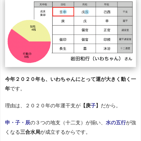
今年２０２０年も、いわちゃんにとって運が大きく動く一
年
です。
理由は、２０２０年の年運干支が
【庚
子
】
だから。
申・子・辰
の３つの地支（十二支）が揃い、
水の五行
が強
くなる
三合水局
が成立するからです。