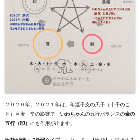
２０２０年、２０２１年は、年運干支の天干（十干のこ
と）＝庚、辛の影響で、
いわちゃん
の五行バランスの
金の
五行（印）
にも作用が出ます。