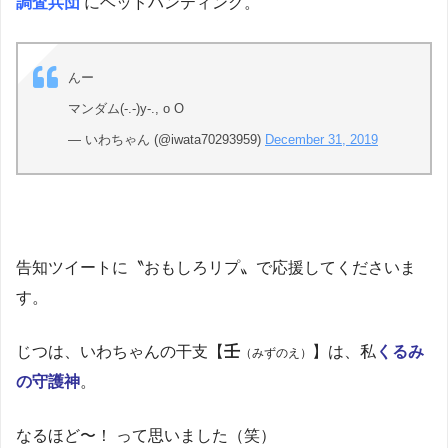
調査兵団
にヘッドハンティング。
んー
マンダム(-.-)y-., o O
— いわちゃん (@iwata70293959)
December 31, 2019
告知ツイートに〝おもしろリプ〟で応援してくださいま
す。
じつは、いわちゃんの干支【
壬
】は、私
くるみ
（みずのえ）
の守護神
。
なるほど〜！ って思いました（笑）