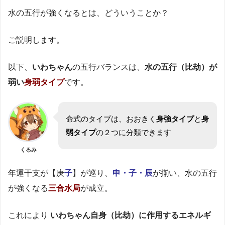
水の五行が強くなるとは、どういうことか？
ご説明します。
以下、
いわちゃん
の五行バランスは、
水の五行
（比劫）が
弱い
身弱タイプ
です。
命式のタイプは、おおきく
身強タイプ
と
身
弱タイプ
の２つに分類できます
くるみ
年運干支が【庚
子
】が巡り、
申・子・辰
が揃い、水の五行
が強くなる
三合水局
が成立。
これにより
いわちゃん自身（比劫）に作用するエネルギ