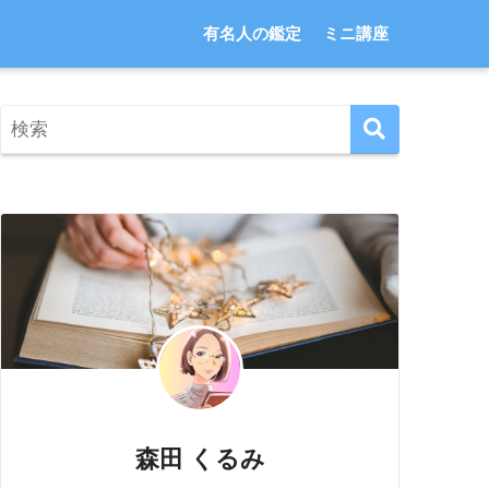
有名人の鑑定
ミニ講座
森田 くるみ