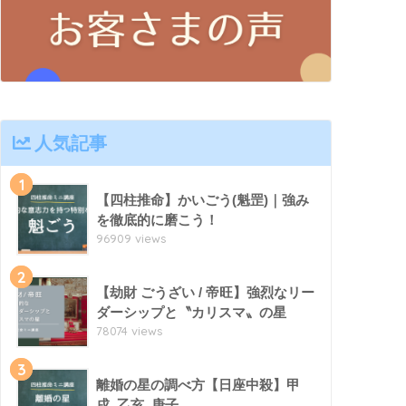
人気記事
1
【四柱推命】かいごう(魁罡)｜強み
を徹底的に磨こう！
96909 views
2
【劫財 ごうざい / 帝旺】強烈なリー
ダーシップと〝カリスマ〟の星
78074 views
3
離婚の星の調べ方【日座中殺】甲
戌､乙亥､庚子