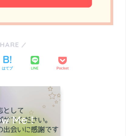
SHARE
LINE
はてブ
Pocket
low Me！