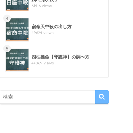
61416 views
4
宿命天中殺の出し方
49624 views
5
四柱推命【守護神】の調べ方
44069 views