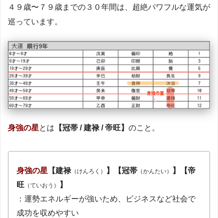
４９歳〜７９歳までの３０年間は、超絶パワフルな運気が
巡っています。
身強の星
とは
【冠帯 / 建禄 / 帝旺】
のこと。
身強の星
【建禄
】【冠帯
】【帝
（けんろく）
（かんたい）
旺
】
（ていおう）
：運勢エネルギーが強いため、ビジネスなど社会で
成功を収めやすい