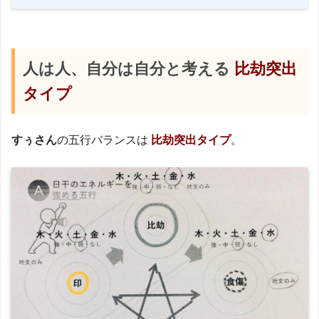
人は人、自分は自分と考える
比劫
突出
タイプ
すぅさん
の五行バランスは
比劫突出タイプ
。