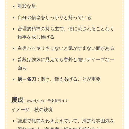
剛毅な星
自分の信念をしっかりと持っている
合理的精神の持ち主で、情に流されることなく
物事を成し遂げる
白黒ハッキリさせないと気がすまない面がある
普段は強気に見えても意外と脆いナイーブな一
面も
庚
＝
名刀
：磨き、鍛えあげることが重要
庚戌
（かのえいぬ）干支番号４７
イメージ：秋の鉄塊
謙虚で礼節をわきまえていて、清楚な雰囲気を