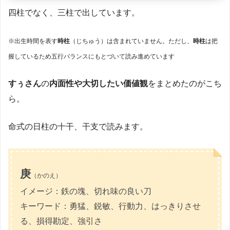
四柱でなく、三柱で出しています。
※出生時間を表す
時柱
（じちゅう）は含まれていません。ただし、
時柱
は把
握しているため五行バランスにもとづいて読み進めています
すぅさん
の
内面性や大切したい価値観
をまとめたのがこち
ら。
命式の日柱の十干、干支で読みます。
庚
（かのえ）
イメージ：鉄の塊、切れ味の良い刀
キーワード：勇猛、鋭敏、行動力、はっきりさせ
る、損得勘定、強引さ