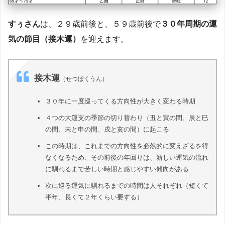
すぅさん
は、２９歳前後と、５９歳前後で
３０年周期の運
気の節目（接木運）
を迎えます。
接木運
（せつぼくうん）
３０年に一度巡ってくる方向性が大きく変わる時期
４つの大運支の季節の切り替わり（丑と寅の間、辰と巳
の間、未と申の間、戌と亥の間）に起こる
この時期は、これまでの方向性を必然的に変えざるを得
なくなるため、その前後の年回りは、新しい運気の流れ
に馴れるまで苦しい時期と感じやすい傾向がある
次に巡る運気に馴れるまでの時間は人それぞれ（短くて
半年、長くて２年くらい要する）