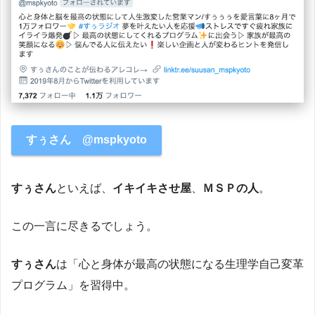
すぅさん @mspkyoto
すぅさん
といえば、
イキイキさせ屋
、
ＭＳＰの人
。
この一言に尽きるでしょう。
すぅさん
は「心と身体が最高の状態になる生理学自己変革
プログラム」を習得中。