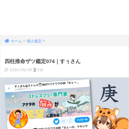
ホーム
個人鑑定
四柱推命ザツ鑑定074｜すぅさん
2020/05/03
5分