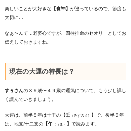
楽しいことが大好きな
【食神】
が巡っているので、節度も
大切に…
なぁ〜んて…老婆心ですが、四柱推命のセオリーとしてお
伝えしておきますね。
現在の大運の特長は？
すぅさん
の３９歳〜４９歳の運気について、もう少し詳し
く読んでいきましょう。
大運は、前半５年は十干の
【壬
】
で、後半５年
（みずのえ）
は、地支/十二支の
【午
】
で読みます。
（うま）