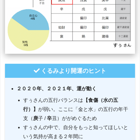
くるみより開運のヒント
２０２０年、２０２１年、運が動く
すぅさんの五行バランスは
【食傷（水の五
行）】
が弱い。ここに「金と水」の五行の年干
支（
庚
子 /
辛
丑）ががめぐるため
すぅさんの中で、自分をもっと知ってほしいと
いう気持が高まる２年間に